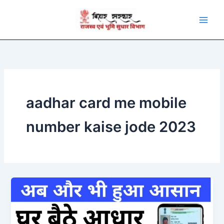
Skip
to
content
aadhar card me mobile
number kaise jode 2023