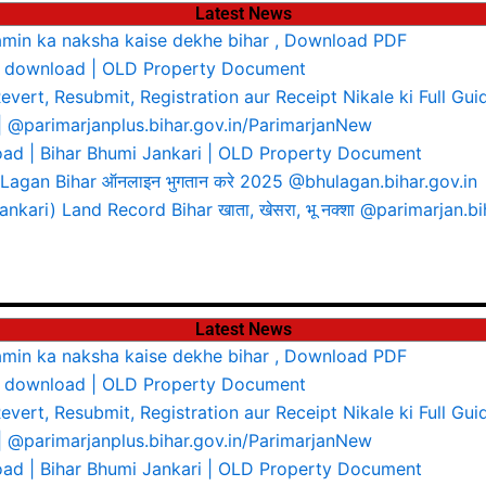
Latest News
 jamin ka naksha kaise dekhe bihar , Download PDF
df download | OLD Property Document
evert, Resubmit, Registration aur Receipt Nikale ki Full Gui
 | @parimarjanplus.bihar.gov.in/ParimarjanNew
oad | Bihar Bhumi Jankari | OLD Property Document
 Lagan Bihar ऑनलाइन भुगतान करे 2025 @bhulagan.bihar.gov.in
nkari) Land Record Bihar खाता, खेसरा, भू नक्शा @parimarjan.bi
Latest News
 jamin ka naksha kaise dekhe bihar , Download PDF
df download | OLD Property Document
evert, Resubmit, Registration aur Receipt Nikale ki Full Gui
 | @parimarjanplus.bihar.gov.in/ParimarjanNew
oad | Bihar Bhumi Jankari | OLD Property Document