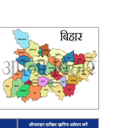
ऑनलाइन दाखिल ख़ारिज आवेदन करें