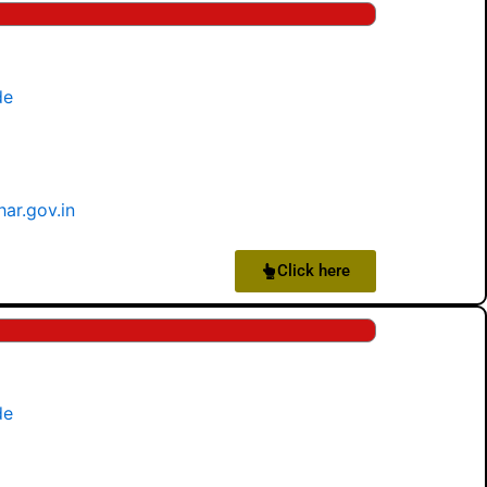
de
har.gov.in
Click here
de