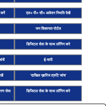
रें
एल० पी० सी० आवेदन स्थिति देखें
जन शिकायत पोर्टल
डिजिटल सेवा के साथ लॉगिन करे
ंचें
ई-मापी
खें
'दाखिल ख़ारिज त्रुटि जांच'
तरण सेवा
डिजिटल सेवा के साथ लॉगिन करे