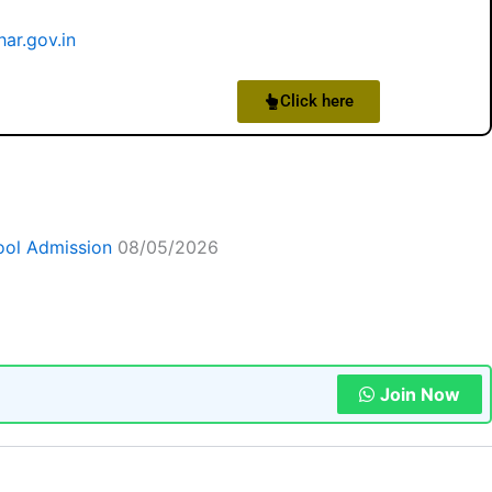
har.gov.in
Click here
ool Admission
08/05/2026
Join Now