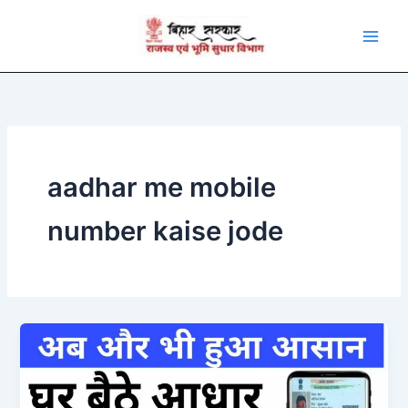
Skip
to
content
aadhar me mobile
number kaise jode