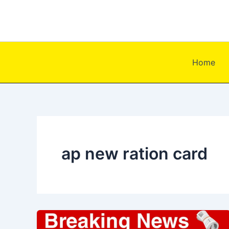
Skip
to
content
Home
ap new ration card