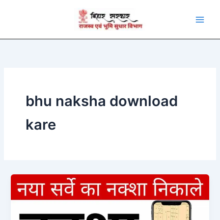
Skip
to
content
bhu naksha download
kare