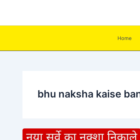
Skip
to
content
Home
bhu naksha kaise ba