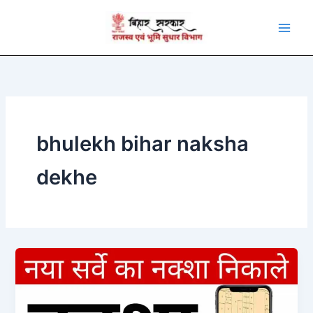
Skip
to
content
bhulekh bihar naksha
dekhe