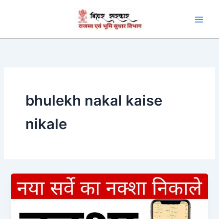
Skip
to
content
bhulekh nakal kaise
nikale