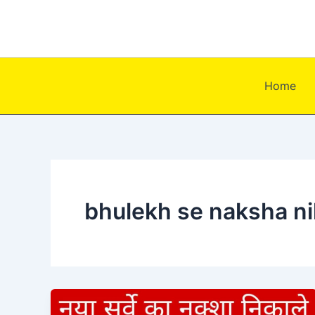
Skip
to
content
Home
bhulekh se naksha ni