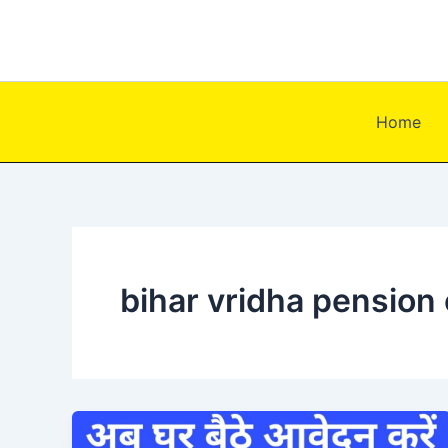
Skip
to
content
Home
bihar vridha pension 