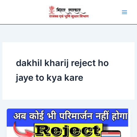
Skip
to
content
dakhil kharij reject ho
jaye to kya kare