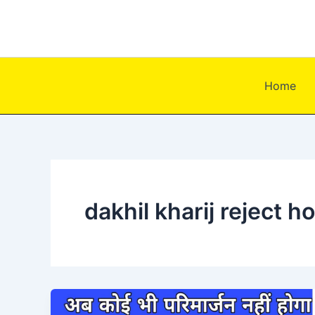
Skip
to
content
Home
dakhil kharij reject h