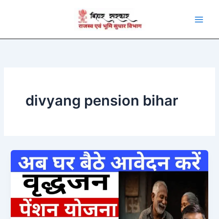
Skip
to
content
divyang pension bihar