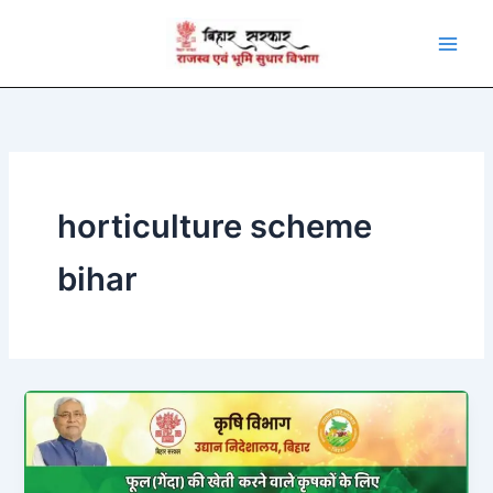
Skip
to
content
horticulture scheme
bihar