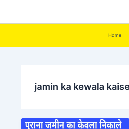
Skip
to
content
Home
jamin ka kewala kaise