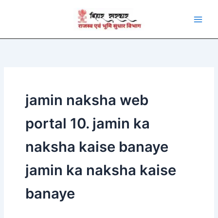
Skip
to
content
jamin naksha web
portal 10. jamin ka
naksha kaise banaye
jamin ka naksha kaise
banaye