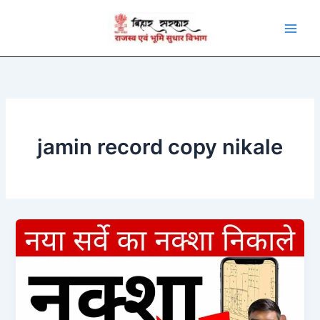
Skip
to
content
jamin record copy nikale