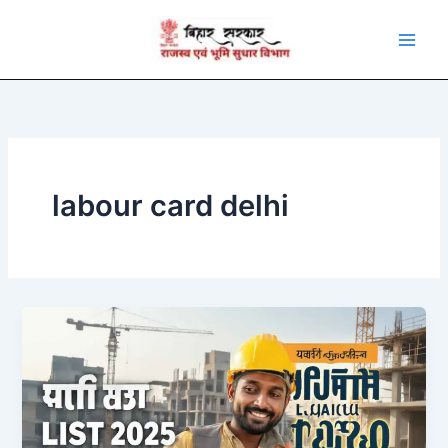
Skip
to
content
labour card delhi