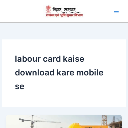
Skip
to
content
labour card kaise
download kare mobile
se