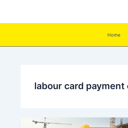
Skip
to
content
Home
labour card payment