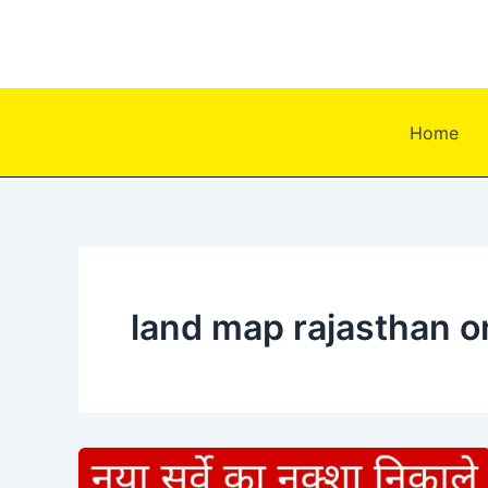
Skip
to
content
Home
land map rajasthan o