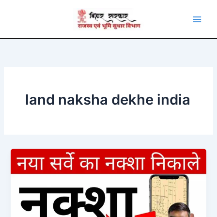
Skip
to
content
land naksha dekhe india