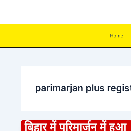
Skip
to
content
Home
parimarjan plus regis