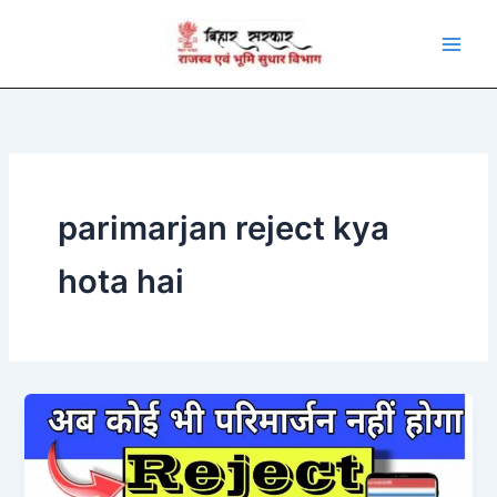
Skip
to
content
parimarjan reject kya
hota hai