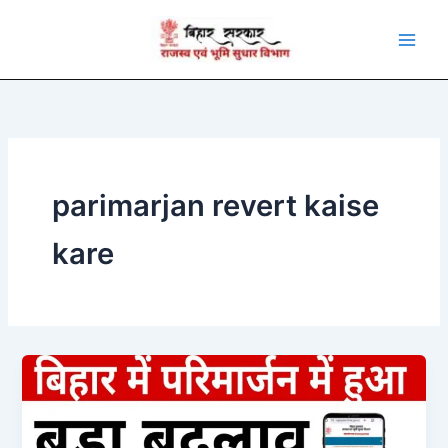
Skip
to
content
parimarjan revert kaise
kare