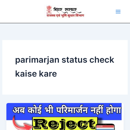
Skip
to
content
parimarjan status check
kaise kare