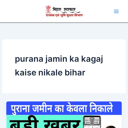
Skip
to
content
purana jamin ka kagaj
kaise nikale bihar