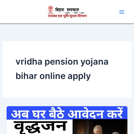
Skip
to
content
vridha pension yojana
bihar online apply