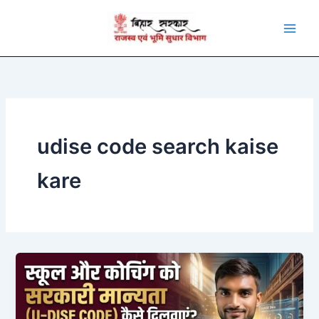
Skip
to
content
udise code search kaise
kare